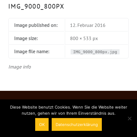
IMG_9000_800PX
Image published on:
12. Februar 2016
Image size:
800 × 533 px
Image file name:
IMG_9000_800px.jpg
Image info
© 2026
Die Taverne Apolda – Hotel & Restaurant
|
Using
Diese Website benutzt Cookies. Wenn Sie die Website weiter
Auberge
WordPress
theme.
|
Back to top ↑
nutzen, gehen wir von Ihrem Einverständnis aus.
OK
Datenschutzerklärung